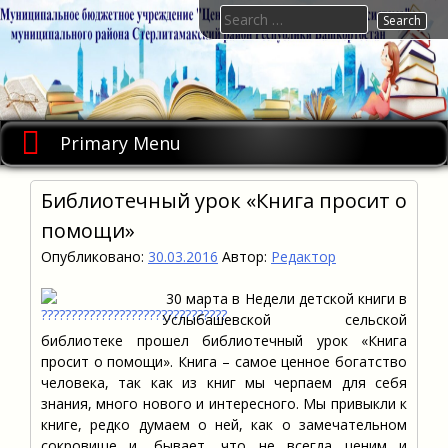
Skip
Search
to
for:
content
Primary Menu
Библиотечный урок «Книга просит о
помощи»
Опубликовано:
30.03.2016
Автор:
Редактор
30 марта в Недели детской книги в
Услыбашевской сельской
библиотеке прошел библиотечный урок «Книга
просит о помощи». Книга – самое ценное богатство
человека, так как из книг мы черпаем для себя
знания, много нового и интересного. Мы привыкли к
книге, редко думаем о ней, как о замечательном
сокровище и, бывает, что не всегда ценим и