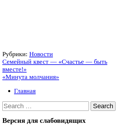
Рубрики:
Новости
Навигация
Семейный квест — «Счастье — быть
вместе!»
по
«Минута молчания»
записям
Главная
Search
for:
Версия для слабовидящих