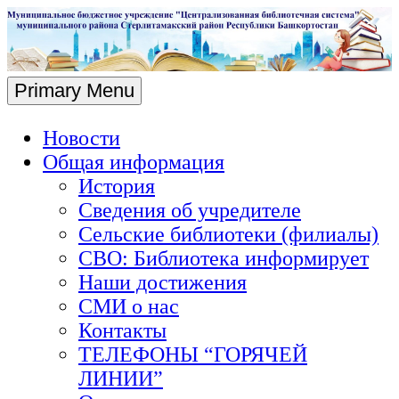
Skip
to
content
Primary Menu
Новости
Общая информация
История
Сведения об учредителе
Сельские библиотеки (филиалы)
СВО: Библиотека информирует
Наши достижения
СМИ о нас
Контакты
ТЕЛЕФОНЫ “ГОРЯЧЕЙ
ЛИНИИ”