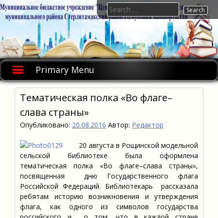
Skip
Search
to
for:
content
Primary Menu
Тематическая полка «Во флаге–
слава страны»
Опубликовано:
20.08.2016
Автор:
Редактор
20 августа в Рощинской модельной
сельской библиотеке была оформлена
тематическая полка «Во флаге–слава страны»,
посвященная дню Государственного флага
Российской Федераций. Библиотекарь рассказала
ребятам историю возникновения и утверждения
флага, как одного из символов государства
российского и о том, что в каждой стране