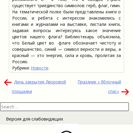
существует триединство символов: герб, флаг, гимн.
На тематической полке были представлены книги о
России, и ребята с интересом знакомились с
книгами и журналами на выставке, листали книги,
задавая вопросы интересуясь какое значение
цветов нашего флага? Библиотекарь объяснила,
что Белый цвет во флаге обозначает чистоту и
совершенство, синий — символ верности и веры, а
красный — это энергия, сила и кровь, пролитая за
Россию.
Рубрики:
Новости
Навигация
День закрытия Дворовой
Праздник « Яблочный
по
площадки
спас»
записям
Search
for:
Версия для слабовидящих