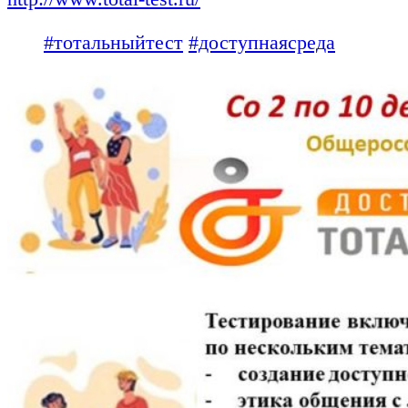
#тотальныйтест
#доступнаясреда