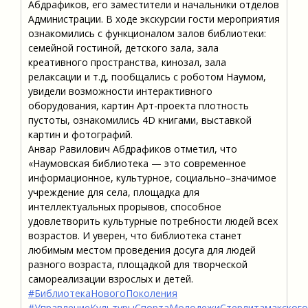
Абдрафиков, его заместители и начальники отделов
Администрации. В ходе экскурсии гости мероприятия
ознакомились с функционалом залов библиотеки:
семейной гостиной, детского зала, зала
креативного пространства, кинозал, зала
релаксации и т.д, пообщались с роботом Наумом,
увидели возможности интерактивного
оборудования, картин Арт-проекта плотность
пустоты, ознакомились 4D книгами, выставкой
картин и фотографий.
Анвар Равилович Абдрафиков отметил, что
«Наумовская библиотека — это современное
информационное, культурное, социально–значимое
учреждение для села, площадка для
интеллектуальных прорывов, способное
удовлетворить культурные потребности людей всех
возрастов. И уверен, что библиотека станет
любимым местом проведения досуга для людей
разного возраста, площадкой для творческой
самореализации взрослых и детей.
#БиблиотекаНовогоПоколения
#УправлениеКультурыСпортаМолодежиСтерлитамакского