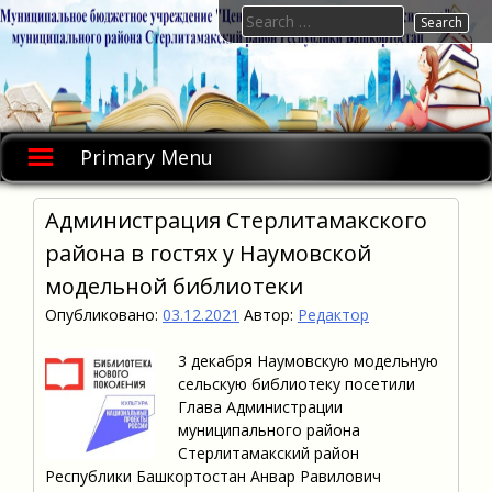
Skip
Search
to
for:
content
Primary Menu
Администрация Стерлитамакского
района в гостях у Наумовской
модельной библиотеки
Опубликовано:
03.12.2021
Автор:
Редактор
3 декабря Наумовскую модельную
сельскую библиотеку посетили
Глава Администрации
муниципального района
Стерлитамакский район
Республики Башкортостан Анвар Равилович