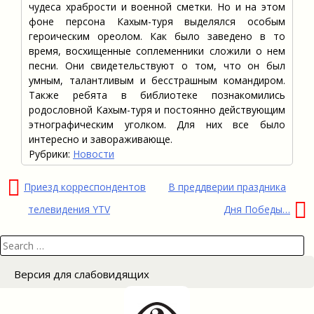
чудеса храбрости и военной сметки. Но и на этом
фоне персона Кахым-туря выделялся особым
героическим ореолом. Как было заведено в то
время, восхищенные соплеменники сложили о нем
песни. Они свидетельствуют о том, что он был
умным, талантливым и бесстрашным командиром.
Также ребята в библиотеке познакомились
родословной Кахым-туря и постоянно действующим
этнографическим уголком. Для них все было
интересно и завораживающе.
Рубрики:
Новости
Навигация
Приезд корреспондентов
В преддверии праздника
по
телевидения YTV
Дня Победы…
записям
Search
for:
Версия для слабовидящих