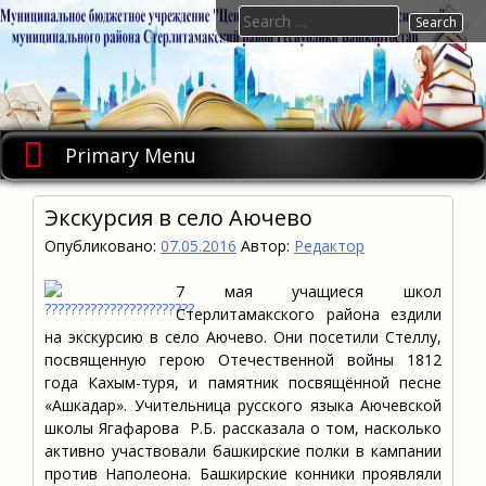
Skip
Search
to
for:
content
Primary Menu
Экскурсия в село Аючево
Опубликовано:
07.05.2016
Автор:
Редактор
7 мая учащиеся школ
Стерлитамакского района ездили
на экскурсию в село Аючево. Они посетили Стеллу,
посвященную герою Отечественной войны 1812
года Кахым-туря, и памятник посвящённой песне
«Ашкадар». Учительница русского языка Аючевской
школы Ягафарова Р.Б. рассказала о том, насколько
активно участвовали башкирские полки в кампании
против Наполеона. Башкирские конники проявляли